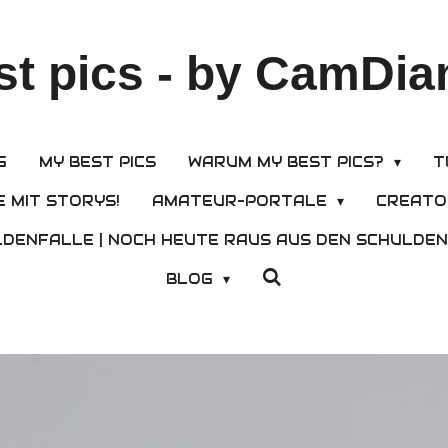
st pics - by CamDi
G
MY BEST PICS
WARUM MY BEST PICS?
T
E MIT STORYS!
AMATEUR-PORTALE
CREATO
LDENFALLE | NOCH HEUTE RAUS AUS DEN SCHULDEN 
BLOG